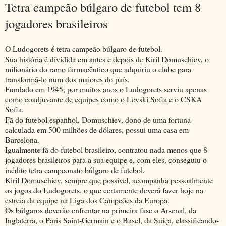
Tetra campeão búlgaro de futebol tem 8
jogadores brasileiros
O Ludogorets é tetra campeão búlgaro de futebol.
Sua história é dividida em antes e depois de Kiril Domuschiev, o
milionário do ramo farmacêutico que adquiriu o clube para
transformá-lo num dos maiores do país.
Fundado em 1945, por muitos anos o Ludogorets serviu apenas
como coadjuvante de equipes como o Levski Sofia e o CSKA
Sofia.
Fã do futebol espanhol, Domuschiev, dono de uma fortuna
calculada em 500 milhões de dólares, possui uma casa em
Barcelona.
Igualmente fã do futebol brasileiro, contratou nada menos que 8
jogadores brasileiros para a sua equipe e, com eles, conseguiu o
inédito tetra campeonato búlgaro de futebol.
Kiril Domuschiev, sempre que possível, acompanha pessoalmente
os jogos do Ludogorets, o que certamente deverá fazer hoje na
estreia da equipe na Liga dos Campeões da Europa.
Os búlgaros deverão enfrentar na primeira fase o Arsenal, da
Inglaterra, o Paris Saint-Germain e o Basel, da Suíça, classificando-