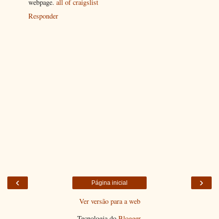
webpage.
all of craigslist
Responder
‹
›
Página inicial
Ver versão para a web
Tecnologia do
Blogger
.